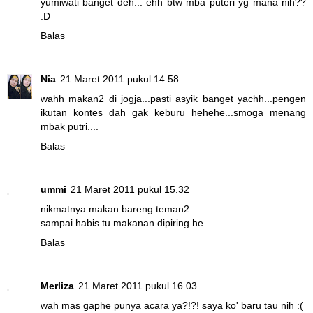
yumiwati banget deh... ehh btw mba puteri yg mana nih??
:D
Balas
Nia
21 Maret 2011 pukul 14.58
wahh makan2 di jogja...pasti asyik banget yachh...pengen
ikutan kontes dah gak keburu hehehe...smoga menang
mbak putri....
Balas
ummi
21 Maret 2011 pukul 15.32
nikmatnya makan bareng teman2...
sampai habis tu makanan dipiring he
Balas
Merliza
21 Maret 2011 pukul 16.03
wah mas gaphe punya acara ya?!?! saya ko' baru tau nih :(