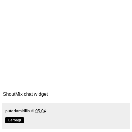
ShoutMix chat widget
puteriamirillis
di
05.04
Berbagi