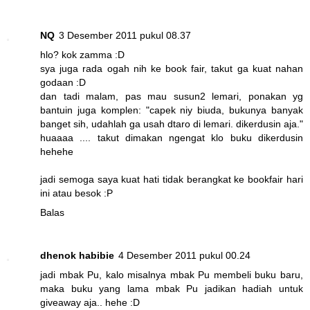
NQ
3 Desember 2011 pukul 08.37
hlo? kok zamma :D
sya juga rada ogah nih ke book fair, takut ga kuat nahan
godaan :D
dan tadi malam, pas mau susun2 lemari, ponakan yg
bantuin juga komplen: "capek niy biuda, bukunya banyak
banget sih, udahlah ga usah dtaro di lemari. dikerdusin aja."
huaaaa .... takut dimakan ngengat klo buku dikerdusin
hehehe
jadi semoga saya kuat hati tidak berangkat ke bookfair hari
ini atau besok :P
Balas
dhenok habibie
4 Desember 2011 pukul 00.24
jadi mbak Pu, kalo misalnya mbak Pu membeli buku baru,
maka buku yang lama mbak Pu jadikan hadiah untuk
giveaway aja.. hehe :D