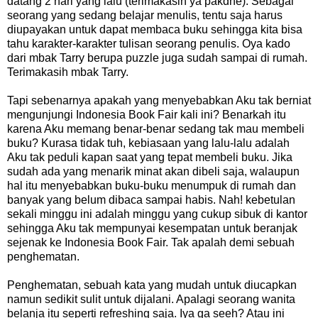
datang 2 hari yang lalu (terimakasih ya pakdhe). Sebagai
seorang yang sedang belajar menulis, tentu saja harus
diupayakan untuk dapat membaca buku sehingga kita bisa
tahu karakter-karakter tulisan seorang penulis. Oya kado
dari mbak Tarry berupa puzzle juga sudah sampai di rumah.
Terimakasih mbak Tarry.
Tapi sebenarnya apakah yang menyebabkan Aku tak berniat
mengunjungi Indonesia Book Fair kali ini? Benarkah itu
karena Aku memang benar-benar sedang tak mau membeli
buku? Kurasa tidak tuh, kebiasaan yang lalu-lalu adalah
Aku tak peduli kapan saat yang tepat membeli buku. Jika
sudah ada yang menarik minat akan dibeli saja, walaupun
hal itu menyebabkan buku-buku menumpuk di rumah dan
banyak yang belum dibaca sampai habis. Nah! kebetulan
sekali minggu ini adalah minggu yang cukup sibuk di kantor
sehingga Aku tak mempunyai kesempatan untuk beranjak
sejenak ke Indonesia Book Fair. Tak apalah demi sebuah
penghematan.
Penghematan, sebuah kata yang mudah untuk diucapkan
namun sedikit sulit untuk dijalani. Apalagi seorang wanita
belanja itu seperti refreshing saja. Iya ga seeh? Atau ini