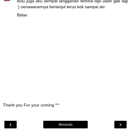
dulu juga aku sempat langganan femina tapi udah gak lagi
:) oenawarannya berlanjut terus kok sampai skr.
Balas
Thank you For your coming ^^
‹
›
Beranda