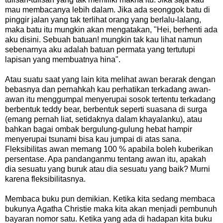
mau membacanya lebih dalam. Jika ada seonggok batu di
pinggir jalan yang tak terlihat orang yang berlalu-lalang,
maka batu itu mungkin akan mengatakan, "Hei, berhenti ada
aku disini. Sebuah batuan! mungkin tak kau lihat namun
sebenarnya aku adalah batuan permata yang tertutupi
lapisan yang membuatnya hina".
Atau suatu saat yang lain kita melihat awan berarak dengan
bebasnya dan pernahkah kau perhatikan terkadang awan-
awan itu menggumpal menyerupai sosok tertentu terkadang
berbentuk teddy bear, berbentuk seperti suasana di surga
(emang pernah liat, setidaknya dalam khayalanku), atau
bahkan bagai ombak bergulung-gulung hebat hampir
menyerupai tsunami bisa kau jumpai di atas sana.
Fleksibilitas awan memang 100 % apabila boleh kuberikan
persentase. Apa pandanganmu tentang awan itu, apakah
dia sesuatu yang buruk atau dia sesuatu yang baik? Murni
karena fleksibilitasnya.
Membaca buku pun demikian. Ketika kita sedang membaca
bukunya Agatha Christie maka kita akan menjadi pembunuh
bayaran nomor satu. Ketika yang ada di hadapan kita buku