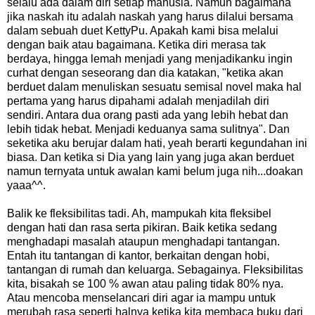
selalu ada dalam diri setiap manusia. Namun bagaimana
jika naskah itu adalah naskah yang harus dilalui bersama
dalam sebuah duet KettyPu. Apakah kami bisa melalui
dengan baik atau bagaimana. Ketika diri merasa tak
berdaya, hingga lemah menjadi yang menjadikanku ingin
curhat dengan seseorang dan dia katakan, "ketika akan
berduet dalam menuliskan sesuatu semisal novel maka hal
pertama yang harus dipahami adalah menjadilah diri
sendiri. Antara dua orang pasti ada yang lebih hebat dan
lebih tidak hebat. Menjadi keduanya sama sulitnya". Dan
seketika aku berujar dalam hati, yeah berarti kegundahan ini
biasa. Dan ketika si Dia yang lain yang juga akan berduet
namun ternyata untuk awalan kami belum juga nih...doakan
yaaa^^.
Balik ke fleksibilitas tadi. Ah, mampukah kita fleksibel
dengan hati dan rasa serta pikiran. Baik ketika sedang
menghadapi masalah ataupun menghadapi tantangan.
Entah itu tantangan di kantor, berkaitan dengan hobi,
tantangan di rumah dan keluarga. Sebagainya. Fleksibilitas
kita, bisakah se 100 % awan atau paling tidak 80% nya.
Atau mencoba menselancari diri agar ia mampu untuk
merubah rasa seperti halnya ketika kita membaca buku dari