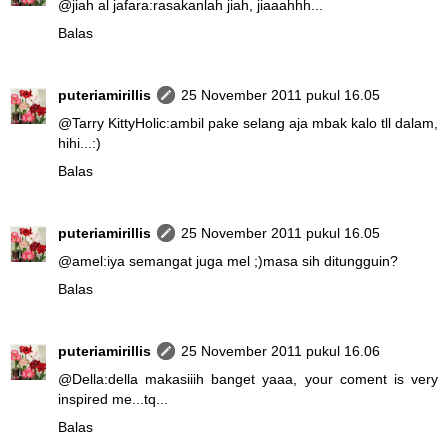
@
jiah al jafara
:rasakanlah jiah, jiaaahhh...
Balas
puteriamirillis
25 November 2011 pukul 16.05
@
Tarry KittyHolic
:ambil pake selang aja mbak kalo tll dalam,
hihi...:)
Balas
puteriamirillis
25 November 2011 pukul 16.05
@
amel
:iya semangat juga mel ;)masa sih ditungguin?
Balas
puteriamirillis
25 November 2011 pukul 16.06
@
Della
:della makasiiih banget yaaa, your coment is very
inspired me...tq...
Balas