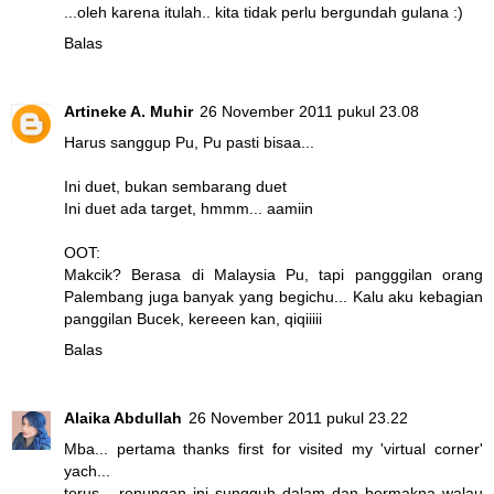
...oleh karena itulah.. kita tidak perlu bergundah gulana :)
Balas
Artineke A. Muhir
26 November 2011 pukul 23.08
Harus sanggup Pu, Pu pasti bisaa...
Ini duet, bukan sembarang duet
Ini duet ada target, hmmm... aamiin
OOT:
Makcik? Berasa di Malaysia Pu, tapi pangggilan orang
Palembang juga banyak yang begichu... Kalu aku kebagian
panggilan Bucek, kereeen kan, qiqiiiii
Balas
Alaika Abdullah
26 November 2011 pukul 23.22
Mba... pertama thanks first for visited my 'virtual corner'
yach...
terus... renungan ini sungguh dalam dan bermakna walau