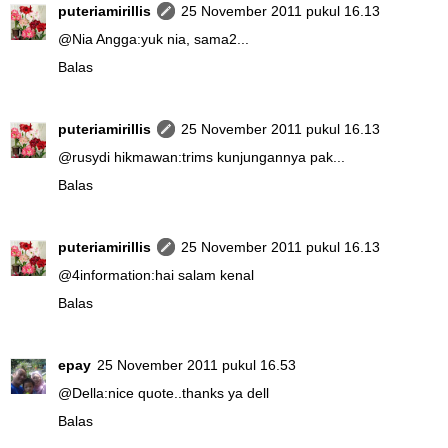
puteriamirillis
25 November 2011 pukul 16.13
@
Nia Angga
:yuk nia, sama2...
Balas
puteriamirillis
25 November 2011 pukul 16.13
@
rusydi hikmawan
:trims kunjungannya pak...
Balas
puteriamirillis
25 November 2011 pukul 16.13
@
4information
:hai salam kenal
Balas
epay
25 November 2011 pukul 16.53
@
Della
:nice quote..thanks ya dell
Balas